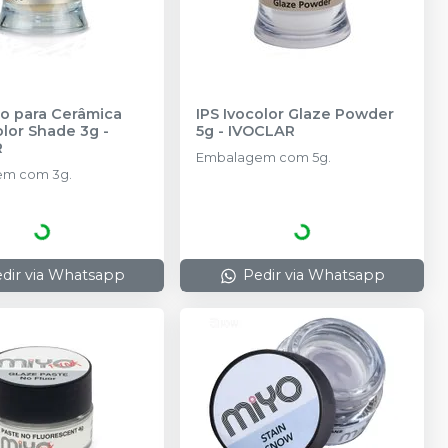
o para Cerâmica
IPS Ivocolor Glaze Powder
olor Shade 3g
-
5g
-
IVOCLAR
R
Embalagem com 5g.
m com 3g.
dir via Whatsapp
Pedir via Whatsapp