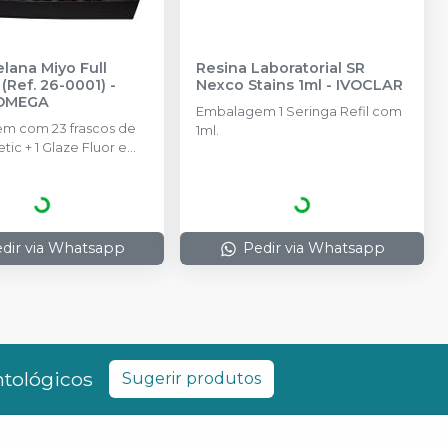
elana Miyo Full
Resina Laboratorial SR
 (Ref. 26-0001)
-
Nexco Stains 1ml
-
IVOCLAR
OMEGA
Embalagem 1 Seringa Refil com
m com 23 frascos de
1ml.
tic + 1 Glaze Fluor em
Líquido de Glaze
dir via Whatsapp
Pedir via Whatsapp
ntológicos
Sugerir produtos