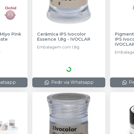
Miyo Pink
Cerâmica IPS Ivocolor
Pigment
aste
Essence 1,8g
-
IVOCLAR
IPS Ivoc
IVOCLA
Embalagem com 1,8g.
.
Embalage
hatsapp
Pedir via Whatsapp
Pe