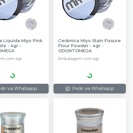
 Líquida Miyo Pink
Cerâmica Miyo Stain Fissure
ste - 4gr
-
Flour Powder - 4gr
-
OMEGA
ODONTOMEGA
m com 4gr.
Embalagem com 4gr.
dir via Whatsapp
Pedir via Whatsapp