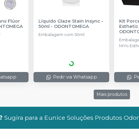
ns Flúor
Líquido Glaze Stain Insync -
Kit Porc
NTOMEGA
50ml
-
ODONTOMEGA
Esthetic
ODONT
.
Embalagem com 50ml.
Embalage
MiYo Esthe
pasta + 1 
hatsapp
Pedir via Whatsapp
Pe
Mais produtos
?
Sugira para a
Eunice Soluções Produtos Odo