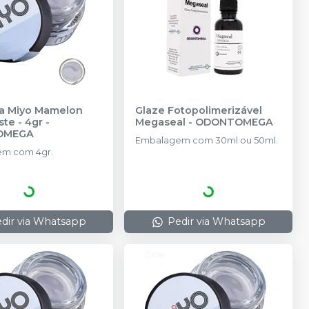
a Miyo Mamelon
Glaze Fotopolimerizável
ste - 4gr
-
Megaseal
-
ODONTOMEGA
OMEGA
Embalagem com 30ml ou 50ml.
m com 4gr.
dir via Whatsapp
Pedir via Whatsapp