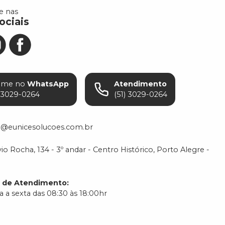
 nas
ociais
ame no
WhatsApp
Atendimento
) 3029-0264
(51) 3029-0264
o@eunicesolucoes.com.br
io Rocha, 134 - 3º andar - Centro Histórico, Porto Alegre -
o de Atendimento
:
 a sexta das 08:30 às 18:00hr