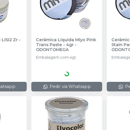
 LISI2 Zr
-
Cerâmica Líquida Miyo Pink
Cerâmica
Trans Paste - 4gr
-
Stain Pa
ODONTOMEGA
ODONT
Embalagem com 4gr.
Embalage
hatsapp
Pedir via Whatsapp
Pe