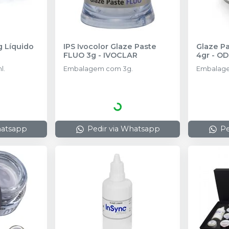
g Líquido
IPS Ivocolor Glaze Paste
Glaze Pa
FLUO 3g
-
IVOCLAR
4gr
-
OD
l.
Embalagem com 3g.
Embalage
hatsapp
Pedir via Whatsapp
Pe