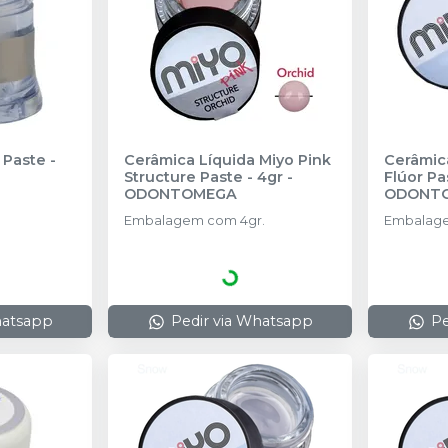
 Paste -
Cerâmica Líquida Miyo Pink
Cerâmic
Structure Paste - 4gr
-
Flúor Pa
ODONTOMEGA
ODONT
Embalagem com 4gr.
Embalage
hatsapp
Pedir via Whatsapp
Pe