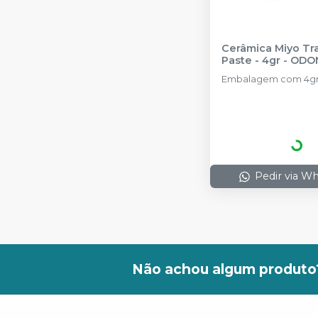
Cerâmica Miyo Tra
Paste - 4gr
-
ODO
Embalagem com 4gr
Pedir via W
Não achou algum produto