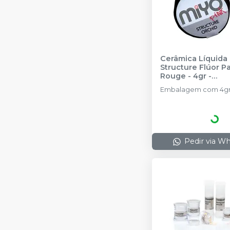
Cerâmica Líquida 
Structure Flúor P
Rouge - 4gr
-
ODONTOMEGA
Embalagem com 4gr
Pedir via W