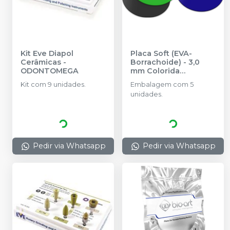
Kit Eve Diapol
Placa Soft (EVA-
Cerâmicas
-
Borrachoide) - 3,0
ODONTOMEGA
mm Colorida
Redonda - 5 unidades
Kit com 9 unidades.
Embalagem com 5
-
BIO-ART
unidades.
Pedir via Whatsapp
Pedir via Whatsapp