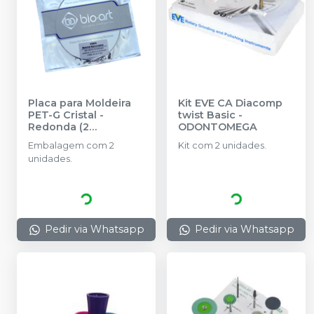
Placa para Moldeira
Kit EVE CA Diacomp
PET-G Cristal -
twist Basic
-
Redonda (2
ODONTOMEGA
unidades)
-
BIO-ART
Embalagem com 2
Kit com 2 unidades.
unidades.
Pedir via Whatsapp
Pedir via Whatsapp