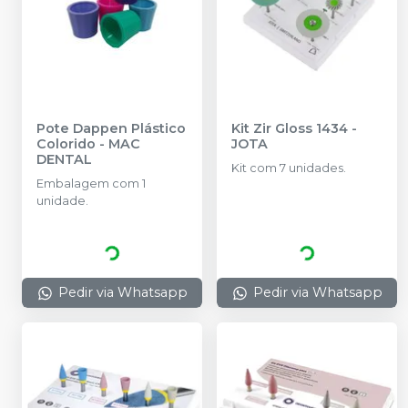
Pote Dappen Plástico
Kit Zir Gloss 1434
-
Colorido
-
MAC
JOTA
DENTAL
Kit com 7 unidades.
Embalagem com 1
unidade.
Pedir via Whatsapp
Pedir via Whatsapp