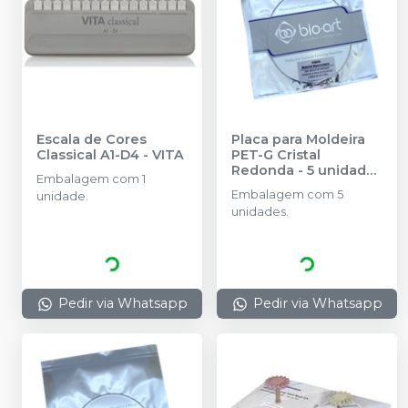
Escala de Cores
Placa para Moldeira
Classical A1-D4
-
VITA
PET-G Cristal
Redonda - 5 unidades
Embalagem com 1
-
BIO-ART
Embalagem com 5
unidade.
unidades.
Pedir via Whatsapp
Pedir via Whatsapp